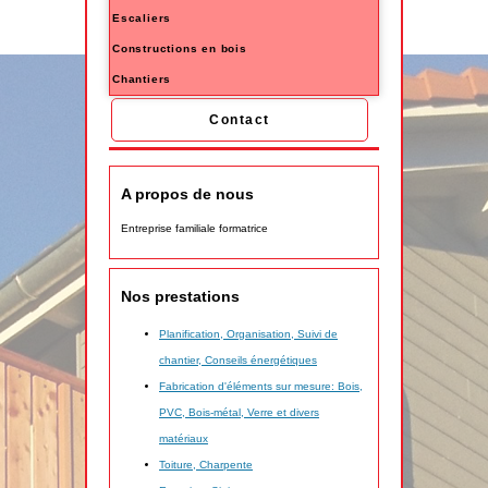
Escaliers
Constructions en bois
Chantiers
Contact
A propos de nous
Entreprise familiale formatrice
Nos prestations
Planification, Organisation, Suivi de
chantier, Conseils énergétiques
Fabrication d'éléments sur mesure: Bois,
PVC, Bois-métal, Verre et divers
matériaux
Toiture, Charpente